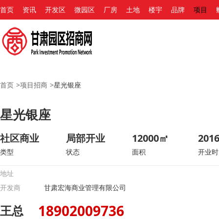
首页
资讯
开发区
微园区
厂房
土地
楼宇
品牌
项目
首页
>
项目招商
>
星光银座
星光银座
社区商业
局部开业
12000㎡
2016
类型
状态
面积
开业时
地址
开发商
甘肃宏海商业管理有限公司
18902009736
王总