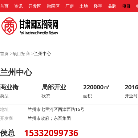
首页
资讯
开发区
微园区
厂房
土地
楼宇
品牌
项目
首页
>
项目招商
>
兰州中心
兰州中心
商业街
局部开业
220000㎡
2016
类型
状态
面积
开业时
地址
兰州市七里河区西津西路16号
开发商
兰州市政府；东百集团
15332099736
侯总