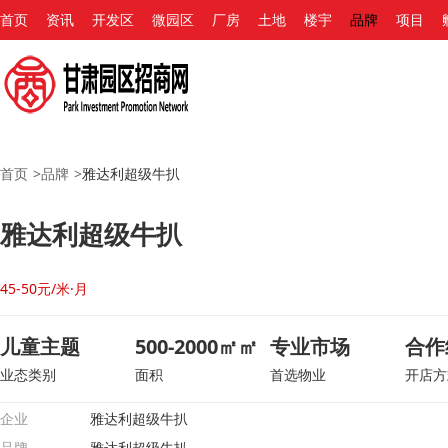
首页
资讯
开发区
微园区
厂房
土地
楼宇
品牌
项目
首页
>
品牌
>
雅达利超级牛扒
雅达利超级牛扒
45-50元/米·月
儿童主题
500-2000㎡㎡
专业市场
合作
业态类别
面积
首选物业
开店方
企业
雅达利超级牛扒
品牌
雅达利超级牛扒